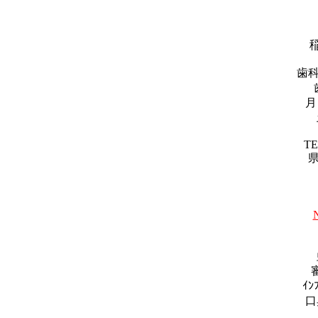
歯科
月～
TE
県
ｲﾝ
口