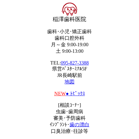
稲澤歯科医院
歯科･小児･矯正歯科
歯科口腔外科
月～金 9:00-19:00
土 9:00-13:00
TEL:
095-827-3388
県営ﾊﾞｽﾀｰﾐﾅﾙ5F
JR長崎駅前
地図
NEW
● ﾄﾋﾟｯｸｽ
[相談ｺｰﾅｰ]
虫歯･歯周病
審美･予防歯科
ｲﾝﾌﾟﾗﾝﾄ･
歯の漂白
口臭治療･往診等